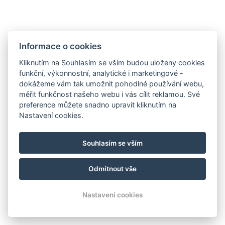
Informace o cookies
Kliknutím na Souhlasím se vším budou uloženy cookies
funkční, výkonnostní, analytické i marketingové -
dokážeme vám tak umožnit pohodlné používání webu,
měřit funkčnost našeho webu i vás cílit reklamou. Své
preference můžete snadno upravit kliknutím na
Nastavení cookies.
info@milire-estate.com
Souhlasím se vším
+420 603 568 403
Odmítnout vše
© Copyright 2026 | Všechna práva vyhrazena
Nastavení cookies