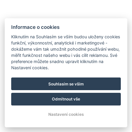
Informace o cookies
Kliknutím na Souhlasím se vším budou uloženy cookies
funkční, výkonnostní, analytické i marketingové -
dokážeme vám tak umožnit pohodlné používání webu,
měřit funkčnost našeho webu i vás cílit reklamou. Své
preference můžete snadno upravit kliknutím na
Nastavení cookies.
info@milire-estate.com
Souhlasím se vším
+420 603 568 403
Odmítnout vše
© Copyright 2026 | Všechna práva vyhrazena
Nastavení cookies