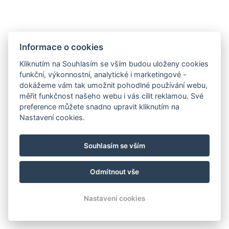
Informace o cookies
Kliknutím na Souhlasím se vším budou uloženy cookies
funkční, výkonnostní, analytické i marketingové -
dokážeme vám tak umožnit pohodlné používání webu,
měřit funkčnost našeho webu i vás cílit reklamou. Své
preference můžete snadno upravit kliknutím na
Nastavení cookies.
info@milire-estate.com
Souhlasím se vším
+420 603 568 403
Odmítnout vše
© Copyright 2026 | Všechna práva vyhrazena
Nastavení cookies